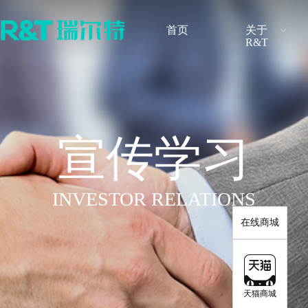
首页
关于
R&T
品牌介绍
最新公告
发展历程
定期报告
无障碍卫浴解决方案
感应产品解决方案
智能系列
隐藏式水
品牌荣誉
调查研究
新闻快讯
股票行情
宣传学习
感应式系列
挂式水箱
INVESTOR RELATIONS
水件系列
配件系列
在线商城
天猫商城