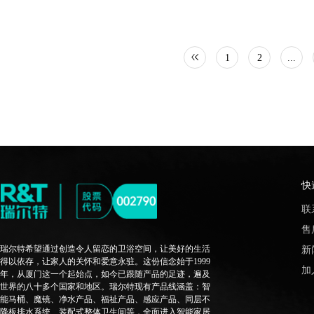
1
2
...
快
联
售
瑞尔特希望通过创造令人留恋的卫浴空间，让美好的生活
新
得以依存，让家人的关怀和爱意永驻。这份信念始于1999
加
年，从厦门这一个起始点，如今已跟随产品的足迹，遍及
世界的八十多个国家和地区。瑞尔特现有产品线涵盖：智
能马桶、魔镜、净水产品、福祉产品、感应产品、同层不
降板排水系统、装配式整体卫生间等，全面进入智能家居