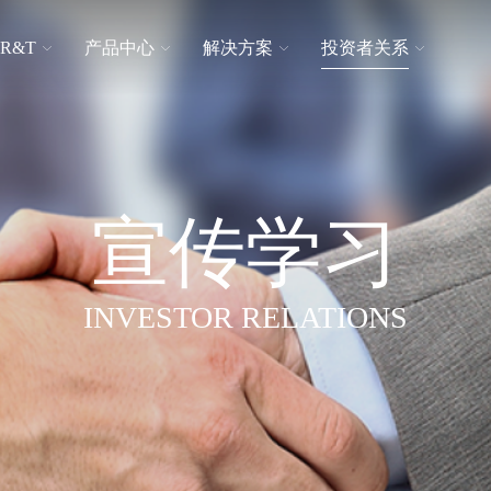
R&T
产品中心
解决方案
投资者关系
品牌文化
日常交流
解决方案
卫生间整体解决方案
隐藏式水箱
适老产品
联系我们
宣传学习
宣传学习
挂式水箱
普通盖板
INVESTOR RELATIONS
配件系列
陶瓷马桶