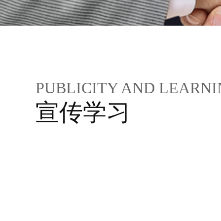
PUBLICITY AND LEARN
宣传学习