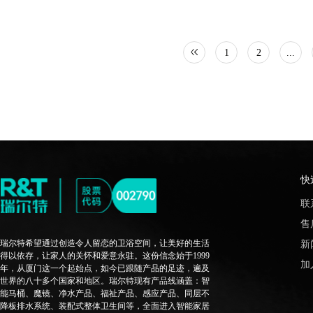
1
2
...
快
联
售
瑞尔特希望通过创造令人留恋的卫浴空间，让美好的生活
新
得以依存，让家人的关怀和爱意永驻。这份信念始于1999
加
年，从厦门这一个起始点，如今已跟随产品的足迹，遍及
世界的八十多个国家和地区。瑞尔特现有产品线涵盖：智
能马桶、魔镜、净水产品、福祉产品、感应产品、同层不
降板排水系统、装配式整体卫生间等，全面进入智能家居