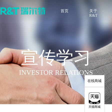
首页
关于
R&T
品牌介绍
最新公告
发展历程
定期报告
无障碍卫浴解决方案
感应产品解决方案
智能系列
隐藏式水
品牌荣誉
调查研究
新闻快讯
股票行情
宣传学习
感应式系列
挂式水箱
INVESTOR RELATIONS
水件系列
配件系列
在线商城
天猫商城