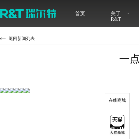
首页
关于
R&T
品牌介绍
最新公告
发展历程
定期报告
返回新闻列表
无障碍卫浴解决方案
感应产品解决方案
智能系列
隐藏式水
一点
品牌荣誉
调查研究
新闻快讯
股票行情
感应式系列
挂式水箱
水件系列
配件系列
在线商城
天猫商城