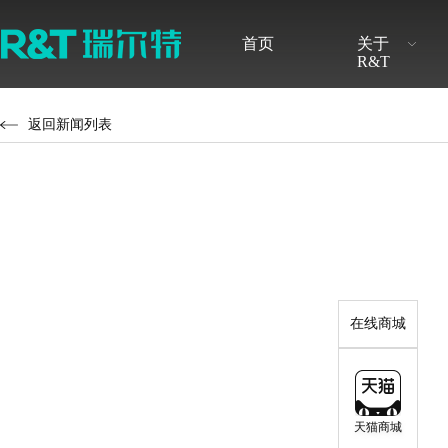
首页
关于
R&T
品牌介绍
最新公告
发展历程
定期报告
返回新闻列表
无障碍卫浴解决方案
感应产品解决方案
智能系列
隐藏式水
品牌荣誉
调查研究
新闻快讯
股票行情
感应式系列
挂式水箱
水件系列
配件系列
在线商城
天猫商城