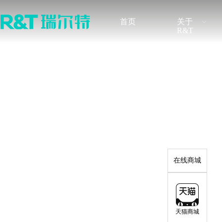
首页
关于
R&T
品牌介绍
最新公告
发展历程
定期报告
无障碍卫浴解决方案
感应产品解决方案
智能系列
隐藏式水
品牌荣誉
调查研究
新闻快讯
股票行情
新闻快讯
感应式系列
挂式水箱
NEWS FLASH
水件系列
配件系列
在线商城
天猫商城