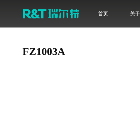
首页
关于
品牌介绍
最新公告
发展历程
定期报告
无障碍卫浴解决方案
感应产品
智能系列
FZ1003A
品牌荣誉
调查研究
新闻快讯
股票行情
感应式系列
水件系列