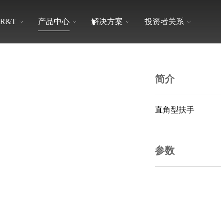
R&T
产品中心
解决方案
投资者关系
品牌文化
日常交流
解决方案
卫生间整体解决方案
隐藏式水箱
适老产品
简介
联系我们
宣传学习
挂式水箱
普通盖板
参数
配件系列
陶瓷马桶