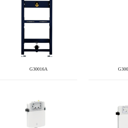
G30016A
G30