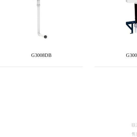
G3008DB
G30
快
联
售