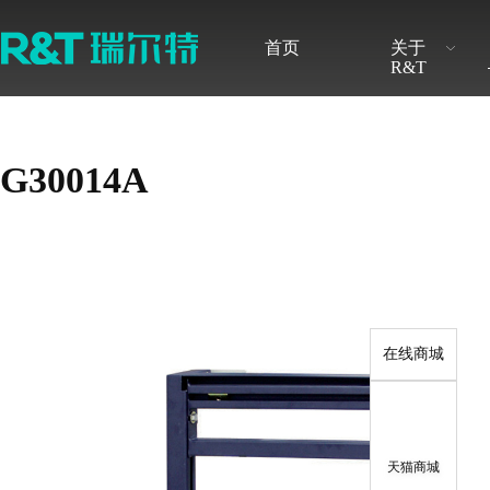
首页
关于
R&T
品牌介绍
最新公告
发展历程
定期报告
无障碍卫浴解决方案
感应产品解决方案
智能系列
隐藏式水
G30014A
品牌荣誉
调查研究
新闻快讯
股票行情
感应式系列
挂式水箱
水件系列
配件系列
在线商城
天猫商城