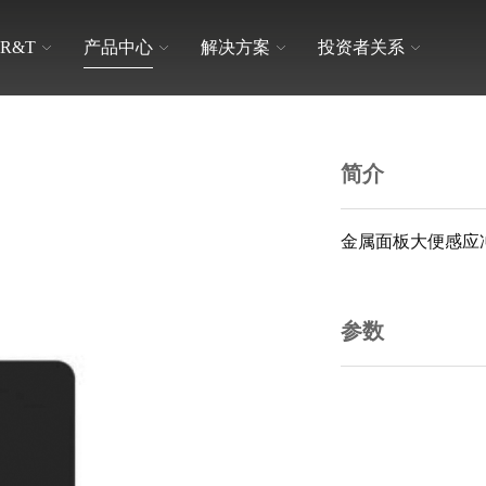
R&T
产品中心
解决方案
投资者关系
品牌文化
日常交流
解决方案
卫生间整体解决方案
隐藏式水箱
适老产品
简介
联系我们
宣传学习
金属面板大便感应
挂式水箱
普通盖板
参数
配件系列
陶瓷马桶