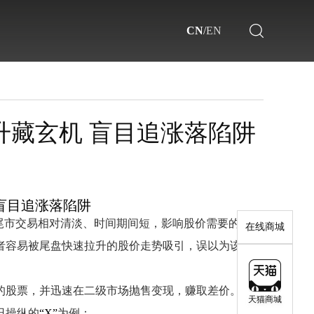
CN
/
EN
拉升藏玄机 盲目追涨落陷阱
 盲目追涨落陷阱
了解更多>>
了解更多>>
尾市交易相对清淡、时间期间短，影响股价需要的资金
在线商城
者容易被尾盘快速拉升的股价走势吸引，误以为该股有
的股票，并迅速在二级市场抛售变现，赚取差价。为了
天猫商城
日操纵的
“X”
为例：