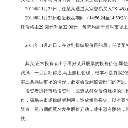
2011
年
11
月
23
日，任某某通过大宗交易买入
“X”45
2011
年
11
月
23
日临近收盘期间（
14:56:24
至
14:59:28
托价格由
29.60
元升至
32.00
元，每笔均高于当时市场上
2011
年
11
月
24
日，在达到操纵股价目的后，任某某
其实
,
正常投资者出于看好某只股票的投资价值
,
即使
跟风，一旦目标得逞
,
马上趁机套现，根本不是真实的
零三条操纵市场的情形，必定会受到监管部门的严惩
投资者进行市场投资时，应遵从符合价值规律的理性
作，极易被市场操纵者利用，造成惨重损失。以本案
资者，尾市期间莫名发生股价异动，此中恐有蹊跷，
侠。