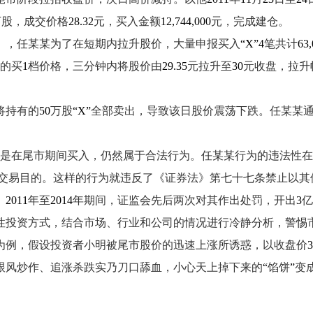
万股，成交价格
28.32
元，买入金额
12,744,000
元，完成建仓。
），任某某为了在短期内拉升股价，大量申报买入
“X”4
笔共计
63,
的买
1
档价格，三分钟内将股价由
29.35
元拉升至
30
元收盘，拉升
将持有的
50
万股
“X”
全部卖出，导致该日股价震荡下跌。任某某
是在尾市期间买入，仍然属于合法行为。任某某行为的违法性在
交易目的。这样的行为就违反了《证券法》第七十七条禁止以其
。
2011
年至
2014
年期间，证监会先后两次对其作出处罚，开出
3
亿
投资方式，结合市场、行业和公司的情况进行冷静分析，警惕
为例，假设投资者小明被尾市股价的迅速上涨所诱惑，以收盘价
3
跟风炒作、追涨杀跌实乃刀口舔血，小心天上掉下来的
“
馅饼
”
变