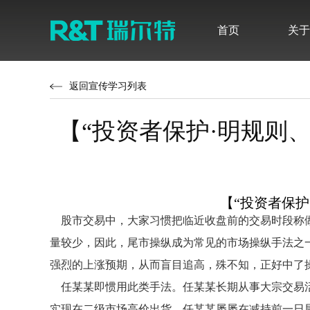
首页
关于
品牌介绍
最新公告
发展历程
定期报告
返回宣传学习列表
无障碍卫浴解决方案
感应产品
智能系列
【“投资者保护·明规则、
品牌荣誉
调查研究
新闻快讯
股票行情
感应式系列
【
“投资者保护
水件系列
股市交易中，大家习惯把临近收盘前的交易时段称
量较少，因此，尾市操纵成为常见的市场操纵手法之
强烈的上涨预期，从而盲目追高，殊不知，正好中了
任某某即惯用此类手法。任某某长期从事大宗交易活
实现在二级市场高价出货，任某某屡屡在减持前一日