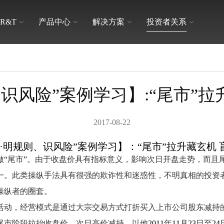
R&T
产品中心
解决方案
投资者关系
品牌文化
日常交流
解决方案
卫生间整体解决方案
隐藏式水箱
适老产品
识风险”案例学习】:“尾市”
联系我们
宣传学习
挂式水箱
普通盖板
2017-08-22
·明规则、识风险”案例学习
】：
“尾市”拉升藏玄机
配件系列
陶瓷马桶
做
“
尾市
”
。由于收盘价具有指标意义，影响次日开盘走势，而且
一。此类操纵手法具有很强的欺诈性和迷惑性，不明真相的投资
操纵者的圈套。
动，经营模式是通过大宗交易方式打折买入上市公司股东减持
尾市阶段拉抬收盘价，次日高价减持。以他
2011
年
11
月
23
日至
24