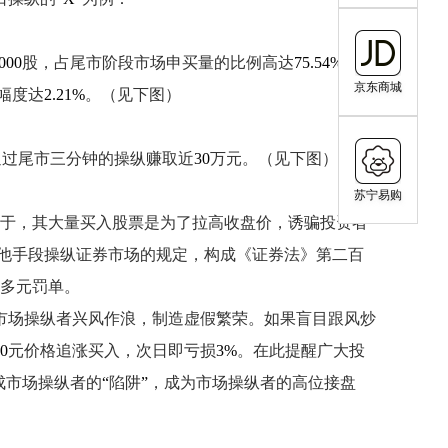
000
股，占尾市阶段市场申买量的比例高达
75.54%
；委
京东商城
幅度达
2.21%
。（见下图）
通过尾市三分钟的操纵赚取近
30
万元。（见下图）
苏宁易购
于，其大量买入股票是为了拉高收盘价，诱骗投资者
他手段操纵证券市场的规定，构成《证券法》第二百
多元罚单。
市场操纵者兴风作浪，制造虚假繁荣。如果盲目跟风炒
0
元价格追涨买入，次日即亏损
3%
。在此提醒广大投
成市场操纵者的
“
陷阱
”
，成为市场操纵者的高位接盘